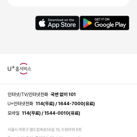
앱
구
스
글
토
플
어
레
이
스
토
어
U+
홈
서
비
스
인터넷/TV/인터넷전화
국번 없이 101
U+인터넷전화
114(무료) / 1644-7000(유료)
모바일
114(무료) / 1544-0010(유료)
서울시 마포구 월드컵북로56길 19, 드림타워 6층